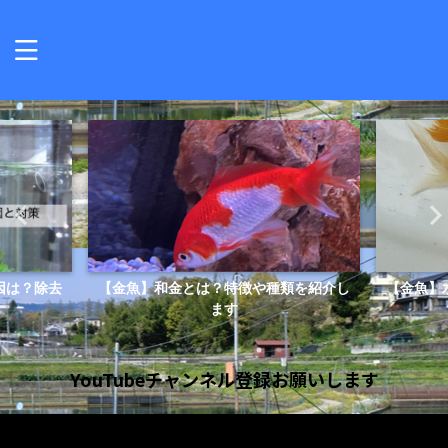
因は？除去
【金魚】和金とは？特徴や種類を紹介し
【金魚】
ます
YouTubeチャンネル登録お願いします
動
画