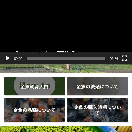
プ
レ
ー
ヤ
ー
00:00
01:24
金魚飼育入門
金魚の繁殖について
金魚の購入時期につい
金魚の品種について
て