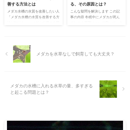
場合は、水草がなくてはならない
ちは、せいじです。 メダカや金
善する方法とは
る、その原因とは？
ものに近いぐらい、メリットをも
魚、ウーパールーパーといった、
メダカ水槽の水質を改善したい人
こんな疑問を解決します この記
たらしてくれます。 しかし、絶
水の中で生活する生き物を中心に
「メダカ水槽の水質を改善する方
事の内容 冬眠中にメダカが死ん
対に水草がないと飼育できない
飼育しています。 さて、メダカ
法が知りたい。メダカ水槽の水質
でしまう原因について書いていま
か、というとそうではありませ
を新しく飼育するにあたっては、
がすぐに悪化してしまうんだよ
す こんにちは、せいじです。 メ
ん。 ...
トリートメントを実施しなければ
ね。どうすれば水質を改善するこ
ダカや金魚、ウーパールーパーと
...
とができるかな。すぐに汚れない
いった、水の中で生活する生き物
ようにしたいんだけれど」 こん
を中心に飼育しています。 さ
な悩みを解決します この記事の
て、メダカを屋外で冬眠させ、冬
メダカを水草なしで飼育しても大丈夫？
内容 メダカ水槽の水質を改善す
越しをさせようとしたところ、元
る方法について書いています こ
気に春をむかえてくれるメダカが
んにちは、せいじです。 メダカ
いるいっぽうで、残念ながら死ん
や金魚、ウーパールーパーといっ
でしまうメダカも出てしまった、
た、水の中で生活する生き物を中
なんて経験のある人、少なくない
メダカの水槽に入れる水草の量、多すぎる
心に飼育しています。 さて、メ
でしょう。 元気に冬越しするメ
と起こる問題とは？
ダカを飼育していて、すぐに水質
ダカと、死んでしまうメダカ、両
が悪化してしまう、水が汚れてし
者にはどんなちがいがあるのでし
まって困っている、なんて人もい
ょうか？ その差が生まれる原因
る ...
...