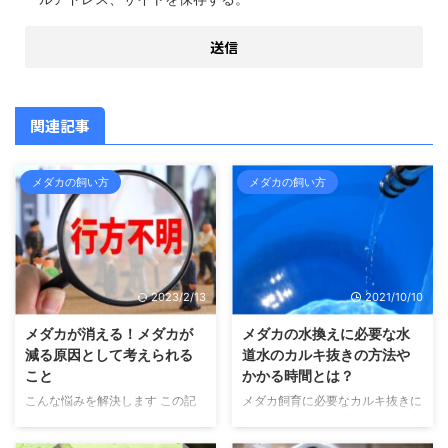
関連記事
メダカの飼い方
メダカの飼い方
2023/2/13
2021/10/10
メダカが消える！メダカが
メダカの水換えに必要な水
減る原因として考えられる
道水のカルキ抜きの方法や
こと
かかる時間とは？
こんな悩みを解決します この記
メダカ飼育に必要なカルキ抜きに
事の内容 メダカが消える、減っ
ついて知りたい人「メダカを飼育
てしまう原因について書いていま
するために、水道水のカルキ抜き