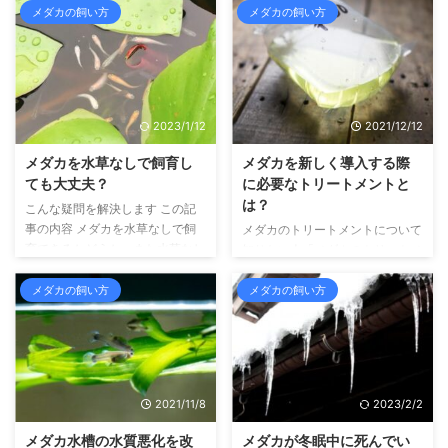
す こんにちは、せいじです。 メ
について知りたい。メダカを飼育
メダカの飼い方
メダカの飼い方
ダカや金魚、ウーパールーパーと
するにあたっては、水道水を使用
いった、水の中で生活する生き物
するのがベストだと聞いた。で
を中心に飼育しています。 さ
も、水道水はカルキを抜かないと
て、屋外でメダカを飼育している
使用できないんだよね？どうやっ
と、なんだか数が少なくなった
たらカルキを抜くことができるの
2023/1/12
2021/12/12
な、と感じることがあるかもしれ
かな？」 こんな疑問を解決しま
ません。 あきらかにメダカの数
す この記事の内容 メダカ飼育で
メダカを水草なしで飼育し
メダカを新しく導入する際
が減ったりすることがありますよ
使用する水道水のカルキを抜く方
ても大丈夫？
に必要なトリートメントと
ね。 なにが起こっているんだ！
法や、抜く理由について書いてい
は？
こんな疑問を解決します この記
神隠し？そんなふうに思うかもし
ます こんにちは、せいじです。
事の内容 メダカを水草なしで飼
メダカのトリートメントについて
れませんが、消えるには原因があ
メダカや金魚、ウーパールーパー
育できるかどうか、また水草なし
知りたい人「メダカのトリートメ
ります。 というわけで、今回は
といった、水の中で生活する生き
で飼育した場合のデメリットにつ
ントについて知りたい。メダカを
メダカが消えたようにいなくなっ
物を中心に飼育しています。 ...
いて書いています こんにちは、
新しく飼うときに、トリートメン
メダカの飼い方
メダカの飼い方
て ...
せいじです。 メダカや金魚、ウ
トを必ずしないといけないって聞
ーパールーパーといった、水の中
いた。トリートメントってなに？
で生活する生き物を中心に飼育し
どうして必要なの？具体的な方法
ています。 さて、メダカを飼育
もふくめて知りたいな」 こんな
するにあたっては、水草を入れて
疑問を解決します この記事の内
2021/11/8
2023/2/2
飼育するイメージがあると思いま
容 メダカのトリートメントにつ
す。 たしかに、屋外で飼育する
いて詳しく書いています こんに
メダカ水槽の水質悪化を改
メダカが冬眠中に死んでい