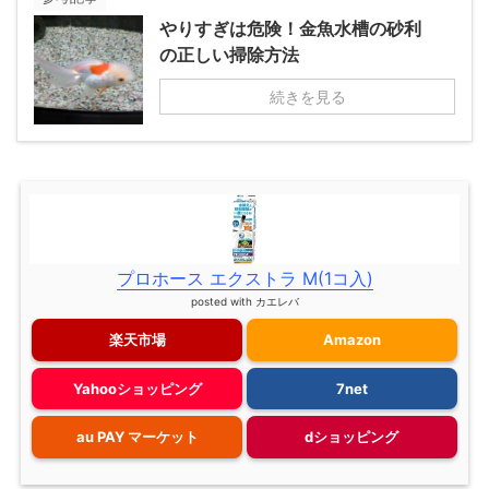
やりすぎは危険！金魚水槽の砂利
の正しい掃除方法
続きを見る
プロホース エクストラ M(1コ入)
posted with
カエレバ
楽天市場
Amazon
Yahooショッピング
7net
au PAY マーケット
dショッピング