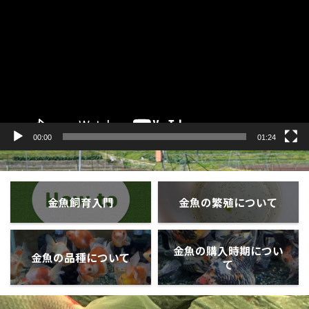
プ
レ
ー
ヤ
ー
00:00
01:24
金魚飼育入門
金魚の繁殖について
金魚の購入時期につい
金魚の品種について
て