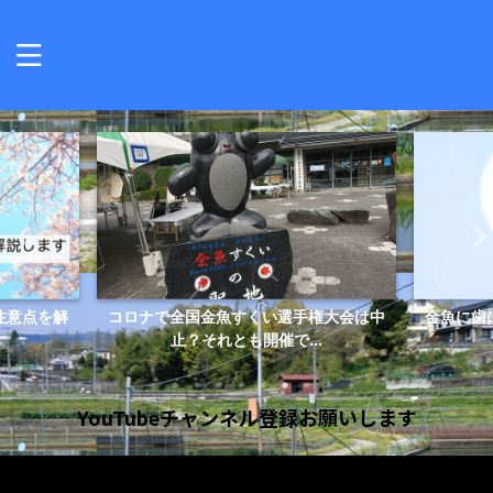
注意点を解
コロナで全国金魚すくい選手権大会は中
金魚に歯
止？それとも開催で...
YouTubeチャンネル登録お願いします
動
画