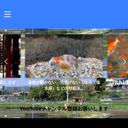
説します
金魚が動かない、元気がない【塩浴（塩
【金魚】
水浴）などの対処法...
YouTubeチャンネル登録お願いします
動
画