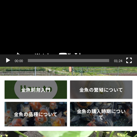
プ
レ
ー
ヤ
ー
00:00
01:24
金魚飼育入門
金魚の繁殖について
金魚の購入時期につい
金魚の品種について
て