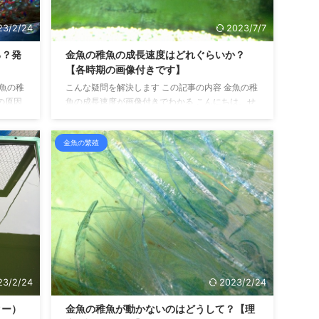
23/2/24
2023/7/7
る？発
金魚の稚魚の成長速度はどれぐらいか？
【各時期の画像付きです】
金魚の稚
こんな疑問を解決します この記事の内容 金魚の稚
の原因
魚の成長速度が画像付きでわかる こんにちは、せ
は金魚の
いじです。 金魚の繁殖を10年以上しています。 金
が産卵
魚の稚魚はどれぐらいで成魚になるのでしょう
金魚の繁殖
ててい
か？ また、どのような成長過程を経ていくのでし
ること
ょうか？ 飼育環境や餌の回数などによっても変わ
るた
るので一概には言えませんが、だいたいの流れが
稚魚の
知りたいですよね。 というわけで、今回は、金魚
て奇形
の稚魚の成長速度について書いていきます。 金魚
たこと
の稚魚の成長速度はどれぐらいか？を動画で見る
の奇形
金魚の稚魚の成長速度はどれぐらいか？ 金魚の成
長速 ...
23/2/24
2023/2/24
ター）
金魚の稚魚が動かないのはどうして？【理