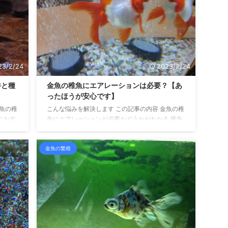
に死ん
由としては、次のようなことが考えられます。 金
す。 エ
魚の稚魚が死ぬ原因まとめ 水質に関連する問題 水
官であ
温に関連する問題 餌に関連する問題 飼育環境に関
連す ...
23/2/24
2023/2/24
件と種
金魚の稚魚にエアレーションは必要？【あ
ったほうが安心です】
金魚の稚
こんな悩みを解決します この記事の内容 金魚の稚
におす
魚にエアレーションが必要かどうかがわかる 稚魚
は、せ
に酸素を供給する方法がわかる こんにちは、せい
いま
じです。 金魚の繁殖を１０年ほどしています。 今
金魚の繁殖
って、
回は稚魚を育てるにあたって、エアレーションが
と思い
必要かどうかです。 環境さえ整えば、成魚であっ
がかか
てもエアレーションなしで飼育することができま
のはな
す。 稚魚ではどうでしょうか？ そのあたりを書い
とつ、
ていきます。 金魚の稚魚にエアレーションは必
ルター
要？ 金魚の稚魚にエアレーションは必要でしょう
の育て
か？ 結論を先に言うと、絶対に必要とは言いきれ
ませ ...