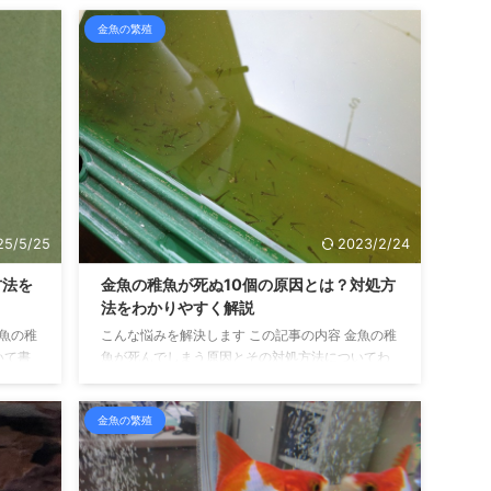
上して
金、その目はいつから出るのでしょう？ 生まれた
金魚の繁殖
り、金
ときからすでに目が出ているのでしょうか？ それ
、金魚
とも、成長とともに目が出てくるのでしょうか？
れたす
興味深いところですよね。 結論を言うと、出目金
 卵か
の稚魚は、生まれたばかりのときは普通の目をし
、魚色
ています。 成長するにつれて少しずつ目が出てく
そし
るんですね。 というわけで、今回は出目金の生ま
くんで
れたばかりの姿や、目が出る時期などについて掘
り下げてい ...
25/5/25
2023/2/24
方法を
金魚の稚魚が死ぬ10個の原因とは？対処方
法をわかりやすく解説
金魚の稚
こんな悩みを解決します この記事の内容 金魚の稚
いて書
魚が死んでしまう原因とその対処方法についてわ
金魚の稚
かりやすく解説しています 春が来て、金魚がみご
しまう
と産卵！！ 卵が無事孵化して、稚魚の飼育に追わ
金魚の繁殖
ありま
れている人にとって、一番つらいのは稚魚が死ん
いる可
でしまうことですよね。 稚魚はデリケートなので
ませ
「昨日まで元気だったのに、突然バタバタ死には
いにも
じめた」なんてことがあります。 死んでしまう理