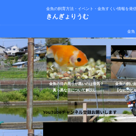
金魚の飼育方法・イベント・金魚すくい情報を発
きんぎょりうむ
金魚
ダカはどちらが飼いやす
金魚の目の周りが黒いのは病気？
金魚の飼い始
ちらも素敵ですよ...
真っ黒な目について解説し...
【なにごとも
YouTubeチャンネル登録お願いします
動
画