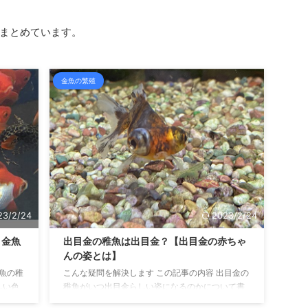
まとめています。
金魚の繁殖
23/2/24
2023/2/24
？金魚
出目金の稚魚は出目金？【出目金の赤ちゃ
んの姿とは】
金魚の稚
こんな疑問を解決します この記事の内容 出目金の
しい色
稚魚がいつ出目金らしい姿になるのかについて書
 こん
いています 目が出っ張っているのが特徴の出目