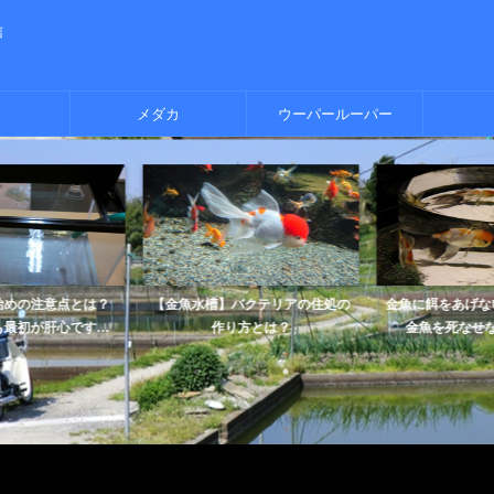
信
メダカ
ウーパールーパー
めの注意点とは？
【金魚水槽】バクテリアの住処の
金魚に餌をあげな
最初が肝心です...
作り方とは？
金魚を死なせな