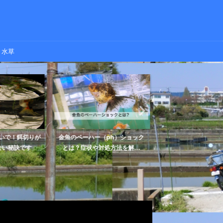
水草
いで！餌切りが
金魚のペーハー（ph）ショック
金魚の食欲がない、餌
い秘訣です
とは？症状や対処方法を解...
のは病気？考えられる