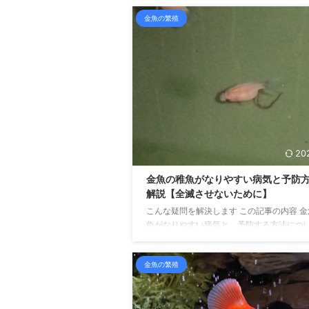
にちは、せいじです。 金魚の飼育を10年以
金魚の繁殖
おり、金魚のふるさと奈良県大和郡山市よ
魚マイスターの認定を受けています。 さて
と言えば赤いイメージがありますが、生ま
ぐから赤色をしているわけではありません。
ら孵化してからしばらくは、灰色というか
というか、そんな地味な色をしています。 
て、徐々に成長する中で、色変わりしてい
すね。 稚魚 ...
20
金魚の稚魚がなりやすい病気と予防
解説【全滅させないために】
こんな疑問を解決します この記事の内容 
魚がなりやすい病気と、予防する方法につ
いています こんにちは、せいじです。 「
魚が突然死んでしまった」 「次々に死んで
金魚の繁殖
けれど原因がわからない」 といったことが
せんか？ この場合、稚魚が病気にかかって
能性が高いです。 と思う人もいるかもしれ
ん。 しかし、金魚の体表に大きな症状がな