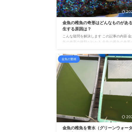
20
金魚の稚魚の奇形はどんなものがあ
生する原因は？
こんな疑問を解決します この記事の内容 
魚の奇形の種類がわかる 金魚の稚魚の奇形
がわかる こんにちは、せいじです。 今回
稚魚の奇形について書いていきます。 金魚
金魚の繁殖
し、そして卵が孵化して生まれた稚魚を育
くわけですが、中には奇形の稚魚が存在す
があります。 育てる過程で選別によりハネ
め、成魚になるのは少ないですが。 金魚の
奇形にはどのようなものがあるのか、そし
はどのような原因で生まれるのか、といっ
を考えていきたいと思います。 金魚の稚魚
はどんなも ...
20
金魚の稚魚を青水（グリーンウォー