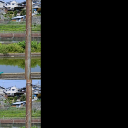
プ
レ
ー
ヤ
ー