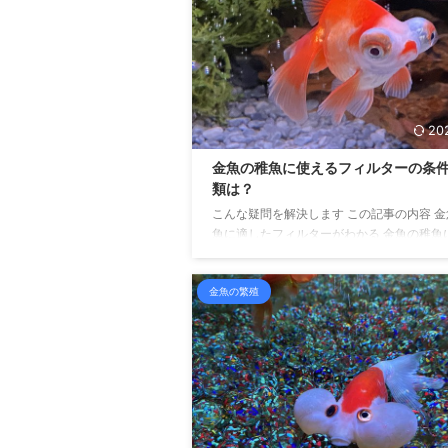
かかわらず、突然死んでしまったり、次々
でしまう病気があります。 それはエラ病で
ラ病とは金魚にとって呼吸をする大切な器
るえら ...
20
金魚の稚魚に使えるフィルターの条
類は？
こんな疑問を解決します この記事の内容 
魚に適したフィルターがわかる 金魚の稚魚
すめのフィルターの商品がわかる こんにち
いじです。 金魚の繁殖を10年ほど楽しんで
金魚の繁殖
す。 今回は、金魚の稚魚を飼育するにあた
適切なフィルターについて考えていきたい
ます。 稚魚を飼育するには成魚よりも手間
ります。 サラリーマンをしながら飼育する
かなか大変ですね。 なので、その手間のひ
水換えをできるだけ少なくなるよう、フィ
を設置しましょう。 なお、金魚の稚魚全般
方につ ...