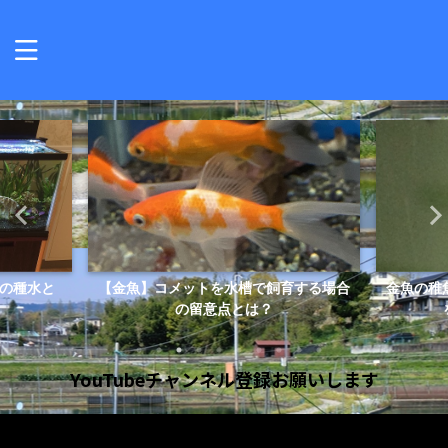
の種水と
【金魚】コメットを水槽で飼育する場合
金魚の稚
】
の留意点とは？
YouTubeチャンネル登録お願いします
動
画