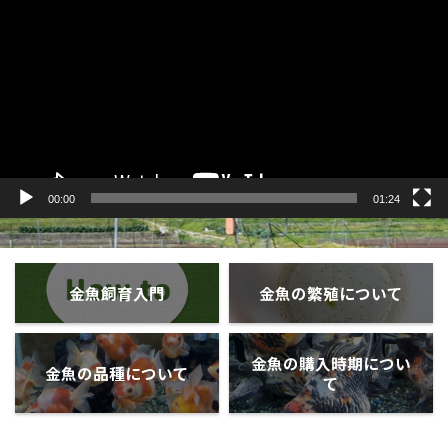
プ
レ
ー
ヤ
ー
00:00
01:24
金魚飼育入門
金魚の繁殖について
金魚の購入時期につい
金魚の品種について
て