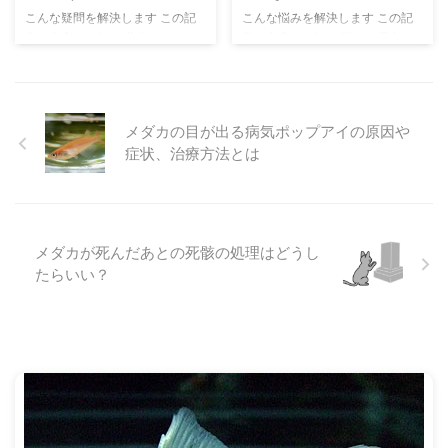
こんな疑問を解決します この記
こんな悩みを解決します この記
年齢についてです。 メダカの寿
店で購入する必要があります。
事の内容 メダカが共食いをする
事の内容 メダカが死んだ場合
命は、野生のもので1〜2年、ペ ...
他にも、知人からもらうとか、野
原因と、防止対策について書いて
に、水槽から取り出さないでその
...
います こんにちは、せいじで
ままにしておく対応方法について
す。 メダカや金魚、ウーパール
解説しています こんにちは、せ
ーパーといった水の中で生活する
いじです。 メダカや金魚、ウー
メダカの目が出る病気ポップアイの原因や
生き物を主に飼育しています。
パールーパーといった、水の中で
症状、治療方法とは
さて、メダカは共食いをするのを
生活する生き物を中心に飼育して
ご存知でしょうか？メダカ同士で
います。 さて、みなさんはメダ
食べあってしまうのです。 とは
カが死んだとき、どうしています
いえ、大きく成長したメダカが食
か？ すぐに水槽から取り出し
べあうことは基本ありません。例
て、土に埋めるなどしているでし
メダカが死んだあとの死骸の処理はどうし
外として、死んだメダカを食べて
ょうか。 ペットとしてかわいが
たらいい？
しまうことはありますが、生きた
ってきた存在ですから、死んでし
まま食べて殺してしまうというこ
まったら手厚く葬ってあげたい、
とはないです。 では、どのよう
と思う人は多いと思います。 そ
なシチュエーションで共食いが発
のいっぽうで、犬や猫とちがっ
生 ...
て、個 ...