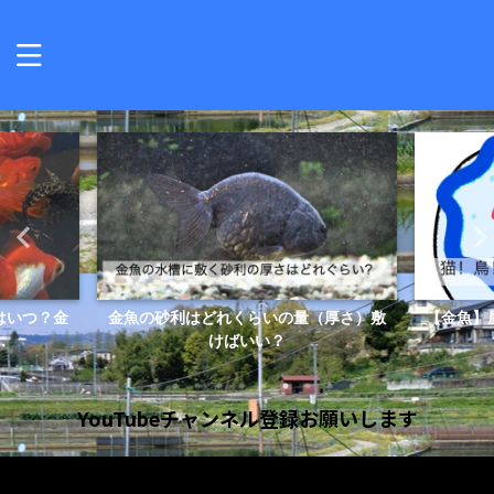
はいつ？金
金魚の砂利はどれくらいの量（厚さ）敷
【金魚】
.
けばいい？
YouTubeチャンネル登録お願いします
動
画