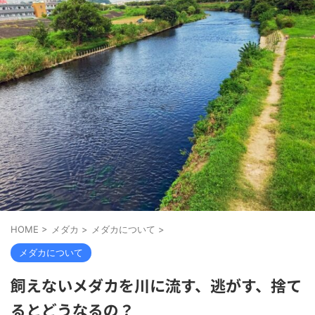
HOME
>
メダカ
>
メダカについて
>
メダカについて
飼えないメダカを川に流す、逃がす、捨て
るとどうなるの？