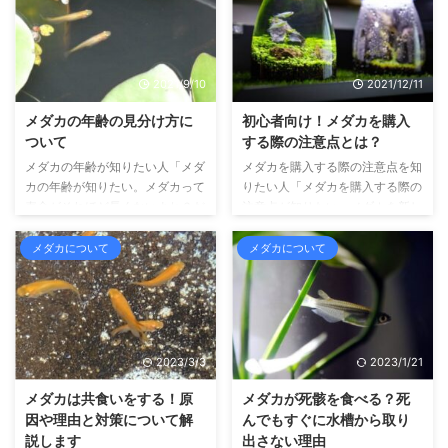
を中心に飼育しています。 さ
た、水の中で生活する生き物を中
て、水槽で飼育するメダカをなが
心に飼育しています。 さて、生
めていると、底砂利をつつく姿を
き物すべてはいずれ老化して死を
よく目にすると思います。 どう
むかえますよね。それはメダカも
2021/9/10
2021/12/11
して、メダカは底砂利をつつくの
例外ではなく、年齢を重ねるごと
でしょうか？ 理由としては、餌
に衰えて、やがて死んでいくこと
メダカの年齢の見分け方に
初心者向け！メダカを購入
をさがしているからなんですね。
になります。 身体の小さなメダ
ついて
する際の注意点とは？
とはいえ、餌が足りないか、とい
カは、生まれてから寿命をむかえ
メダカの年齢が知りたい人「メダ
メダカを購入する際の注意点を知
うとそうではありません。 メダ
るまでの時間が短く、早ければ
カの年齢が知りたい。メダカって
りたい人「メダカを購入する際の
カは餌が十分に足りていても、砂
1〜2年、長くても5年で死んでし
寿命がそれほど長くないよね？だ
注意点が知りたい。メダカを新し
利をつつくようなしぐさをします
まいます。 寿命をまっとうして
から、今の年齢を知ることって重
く買おうと思っているんだけれ
...
死んでいくわけですから、飼育者
要だと思うんだけれど、知る方法
ど、どんなところに注意して購入
メダカについて
メダカについて
冥 ...
があるのかな？何歳なのか、どう
したらいいかな？チェックポイン
やって見分けたらいいの？」 こ
トを知りたいな」 こんな疑問を
んな疑問を解決します この記事
解決します この記事の内容 メダ
の内容 メダカの年齢の見分け方
カを購入する際の注意点について
や、年齢に関することについて書
書いています こんにちは、せい
2023/3/3
2023/1/21
いています こんにちは、せいじ
じです。 メダカや金魚、ウーパ
です。 メダカや金魚、ウーパー
ールーパーといった、水の中で生
メダカは共食いをする！原
メダカが死骸を食べる？死
ルーパーといった、主に水の中で
活する生き物を中心に飼育してい
因や理由と対策について解
んでもすぐに水槽から取り
生活する生き物を中心に飼育して
ます。 さて、メダカを新しく手
説します
出さない理由
います。 さて、今回はメダカの
に入れるためには、基本的にはお