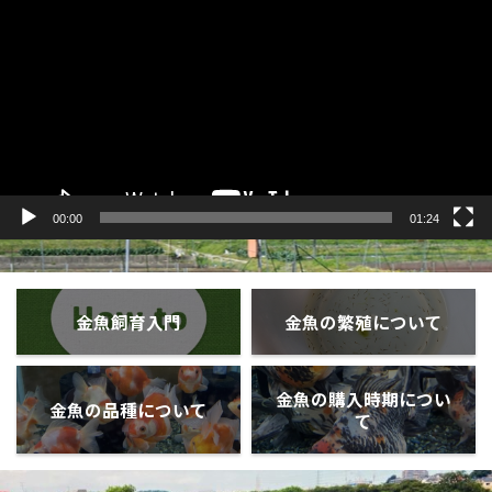
プ
レ
ー
ヤ
ー
00:00
01:24
金魚飼育入門
金魚の繁殖について
金魚の購入時期につい
金魚の品種について
て