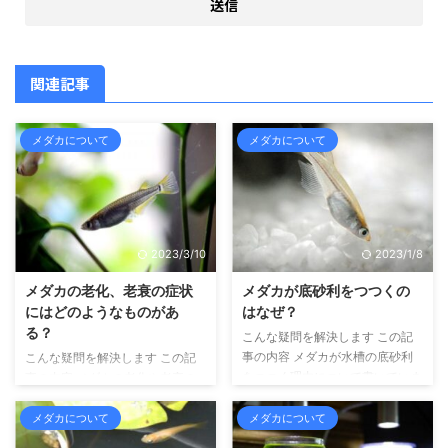
関連記事
メダカについて
メダカについて
2023/3/10
2023/1/8
メダカの老化、老衰の症状
メダカが底砂利をつつくの
にはどのようなものがあ
はなぜ？
る？
こんな疑問を解決します この記
事の内容 メダカが水槽の底砂利
こんな疑問を解決します この記
をつつく理由について書いていま
事の内容 メダカの老化や老衰の
す こんにちは、せいじです。 メ
症状について書いています こん
ダカや金魚、ウーパールーパーと
にちは、せいじです。 メダカや
メダカについて
メダカについて
いった、水の中で生活する生き物
金魚、ウーパールーパーといっ