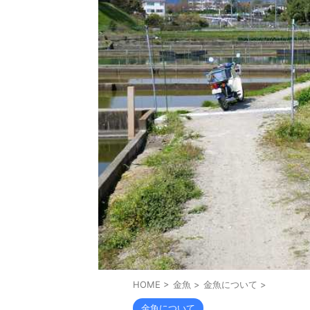
HOME
>
金魚
>
金魚について
>
金魚について