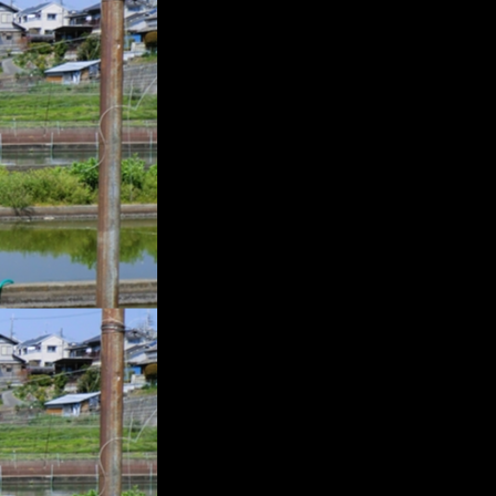
プ
レ
ー
ヤ
ー