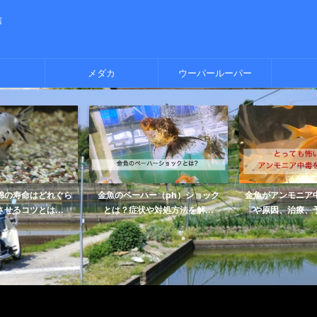
信
メダカ
ウーパールーパー
錦の寿命はどれぐら
金魚のペーハー（ph）ショック
金魚がアンモニア
せるコツとは...
とは？症状や対処方法を解...
や原因、治療、予