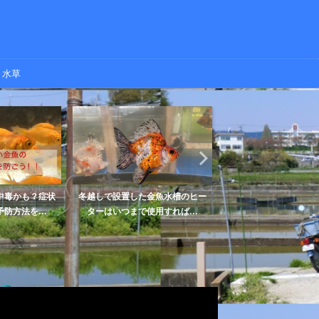
水草
中毒かも？症状
冬越しで設置した金魚水槽のヒー
【金魚】桜錦の特徴や
防方法を...
ターはいつまで使用すれば...
します【赤勝ち・白