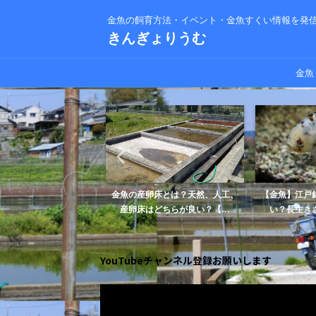
金魚の飼育方法・イベント・金魚すくい情報を発
きんぎょりうむ
金魚
槽にたくさん入れすぎる
金魚の産卵床とは？天然、人工、
【金魚】江戸
る？過密飼育の問...
産卵床はどちらが良い？【...
い？長生きさ
YouTubeチャンネル登録お願いします
動
画